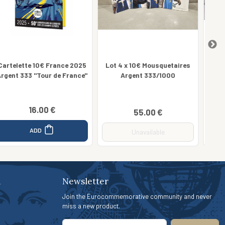
Lot 4 x 10€ Mousquetaires
Coffret 5€ Argent BE
C
Argent 333/1000
Naissance France 2025
F
49.00 €
55.00 €
ADD
Unavailable
n
Newsletter
Join the Eurocommemorative community and never
miss a new product.