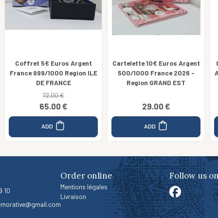
Cartelette 10€ Euros Argent
Cartelette 10€ France 2025
500/1000 France 2026 -
Argent 333 ''Tour de France''
Region GRAND EST
29.00 €
16.00 €
ADD
ADD
Order online
Follow us o
Mentions légales
9 10
Livraison
morative@gmail.com