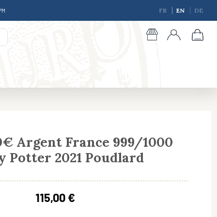
 PM
FR
EN
DE
0€ Argent France 999/1000
y Potter 2021 Poudlard
giques
115,00 €