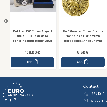
ent
1/4€ Quarter Euros France
Coffret 5€ Euros Argent
Monnaie de Paris 2026
France 999/1000 Region ILE
021
Horoscope Année Cheval
DE FRANCE
5.50 €
72.00 €
5.50 €
65.00 €
ADD
ADD
Contact
+336 10 10 1
eurocomme