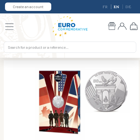
Create an account
FR
EN
DE