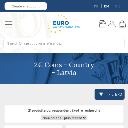
Create an account
FR
EN
DE
2€ Coins - Country
- Latvia
FILTERS
21 produits correspondent à votre recherche