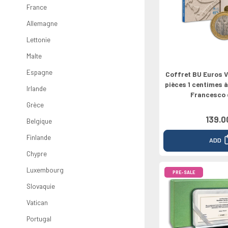
Rolls
Greece
Netherland
Chypre
Vaticano
North Euro
Croatie
France
2026
Ireland
Portugal
Luxembourg
Croatie
Grèce
Bulgarie
0 Pounds
Allemagne
Italy
Slovaquie
Bulgarie
Lettonie
Latvia
Malte
Espagne
Coffret BU Euros V
pièces 1 centimes à
Irlande
Francesco 
Grèce
139.0
Belgique
Finlande
ADD
Chypre
Luxembourg
PRE-SALE
Slovaquie
Vatican
Portugal