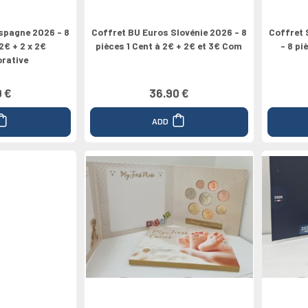
spagne 2026 - 8
Coffret BU Euros Slovénie 2026 - 8
Coffret 
 2€ + 2 x 2€
pièces 1 Cent à 2€ + 2€ et 3€ Com
- 8 pi
rative
0 €
36.90 €
ADD