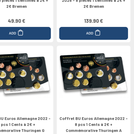
8 pièces 1 centimes à 2€ +
2026 - 8 pièces 1 centimes à 2€ +
2€ Bremen
2€ Bremen
49.90 €
139.90 €
ADD
ADD
BU Euros Allemagne 2022 -
Coffret BU Euros Allemagne 2022 -
 pcs 1 Cents à 2€ +
8 pcs 1 Cents à 2€ +
morative Thuringen G
Commémorative Thuringen A