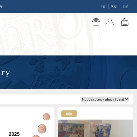
 PM
FR
EN
DE
try
giques
NEW