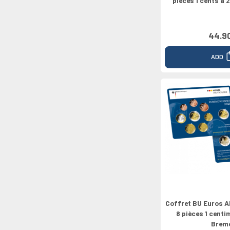
pieces 1 cents a 
44.9
ADD
Coffret BU Euros A
8 pièces 1 centi
Brem