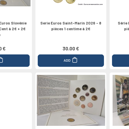
Euros Slovénie
Serie Euros Saint-Marin 2026 - 8
Série 
 Cent à 2€ + 2€
pièces 1 centime à 2€
pi
m
0 €
30.00 €
ADD