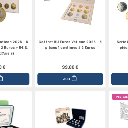
pe
Médailles
Valeur 100€
Grèce
Valeur 1/4€
Valeur 200€
2024
Espagne
Canada
atican 2026 - 8
Coffret BU Euros Vatican 2026 - 8
Serie 
 2 Euros + 5€ S.
pièces 1 centimes à 2 Euros
pièc
d'Assisi
0 €
99.00 €
ADD
PRE-SAL