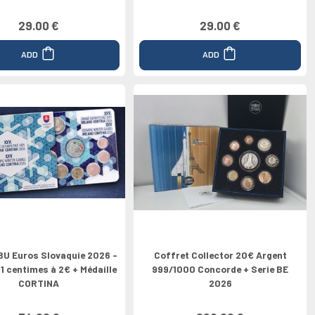
29.00 €
29.00 €
ADD
ADD
BU Euros Slovaquie 2026 -
Coffret Collector 20€ Argent
 1 centimes à 2€ + Médaille
999/1000 Concorde + Serie BE
CORTINA
2026