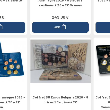
2€ + 2€ Valette
Allemagne 2026 - 8 pièces 1
2026 - 
centimes à 2€ + 2€ Bremen
0 €
249.00 €
ADD
llemagne 2026 -
Coffret BU Euros Bulgarie 2026 - 8
Coffret 
mes à 2€ + 2€
pièces 1 Centime à 2€
8
en
Commé