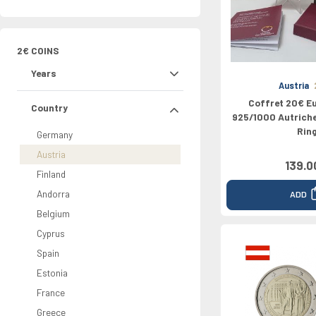
Rolls
Greece
Netherland
Chypre
Vaticano
North Euro
Croatie
2026
Ireland
Portugal
Luxembourg
Croatie
Grèce
Bulgarie
0 Pounds
Italy
Slovaquie
Bulgarie
2€ COINS
Latvia
Years
Austria
Coffret 20€ E
Country
925/1000 Autriche
Rin
Germany
Austria
139.0
Finland
Andorra
ADD
Belgium
Cyprus
Spain
Estonia
France
Greece