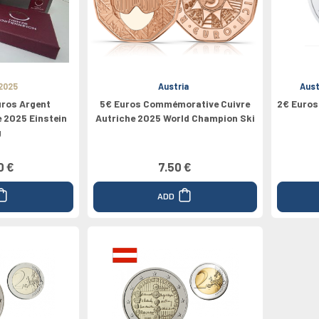
pe
Médailles
Valeur 100€
Grèce
Valeur 1/4€
Valeur 200€
2024
Espagne
Canada
2025
Austria
Aust
uros Argent
5€ Euros Commémorative Cuivre
2€ Euro
 2025 Einstein
Autriche 2025 World Champion Ski
g
0 €
7.50 €
ADD