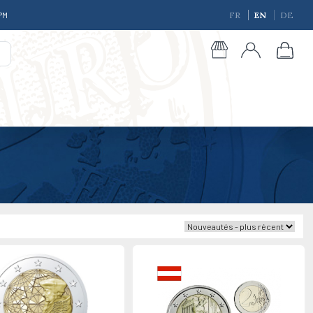
 PM
FR
EN
DE
giques