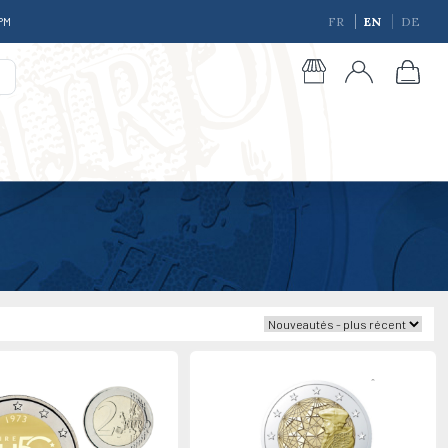
 PM
FR
EN
DE
giques