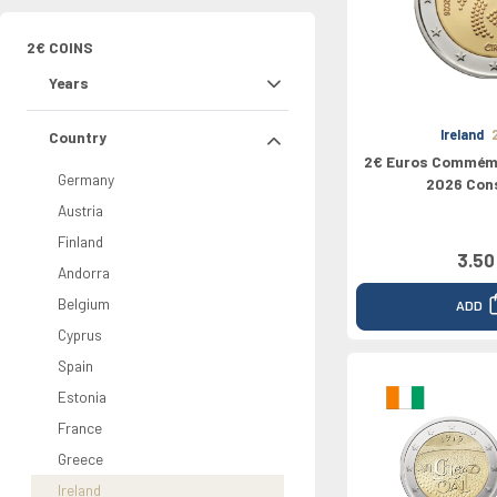
Rolls
Greece
Netherland
Chypre
Vaticano
North Euro
Croatie
2026
Ireland
Portugal
Luxembourg
Croatie
Grèce
Bulgarie
2€ COINS
0 Pounds
Italy
Slovaquie
Bulgarie
Years
Latvia
Ireland
Country
2€ Euros Commémo
Germany
2026 Cons
Austria
Finland
3.50
Andorra
Belgium
ADD
Cyprus
Spain
Estonia
France
Greece
Ireland