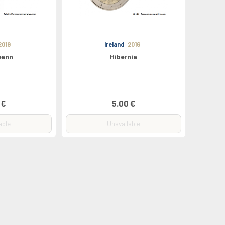
2019
Ireland
2016
reann
Hibernia
 €
5.00 €
able
Unavailable