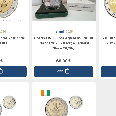
pe
Médailles
Valeur 100€
Grèce
Valeur 1/4€
Valeur 200€
2024
Espagne
Canada
2026
Ireland
2025
rative Irlande
Coffret 15€ Euros Argent 925/1000
2€ Euro
eil UE
Irlande 2025 - George Bernard
2023 
Shaw 28,28g
 €
69.00 €
ADD