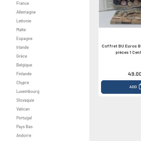
Rolls
Greece
Netherland
Chypre
Vaticano
North Euro
Croatie
France
2026
Ireland
Portugal
Luxembourg
Croatie
Grèce
Bulgarie
Allemagne
0 Pounds
Italy
Slovaquie
Bulgarie
Lettonie
Latvia
Malte
Espagne
Coffret BU Euros B
Irlande
pièces 1 Cen
Grèce
Belgique
49.0
Finlande
Chypre
ADD
Luxembourg
Slovaquie
Vatican
Portugal
Pays Bas
Andorre