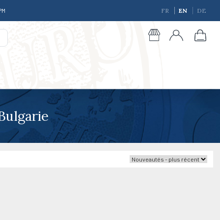
 PM
FR
EN
DE
Bulgarie
giques