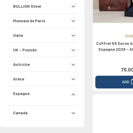
Rolls
Greece
Netherland
Chypre
Vaticano
North Euro
Croatie
2026
BULLION Silver
Ireland
Portugal
Luxembourg
Croatie
Grèce
Bulgarie
0 Pounds
Italy
Slovaquie
Bulgarie
Monnaie de Paris
Latvia
Italie
2026
Coffret 5€ Euros 
Espagne 2026 - A
UK - Pounds
Autriche
75.0
Grèce
ADD
Espagne
Canada