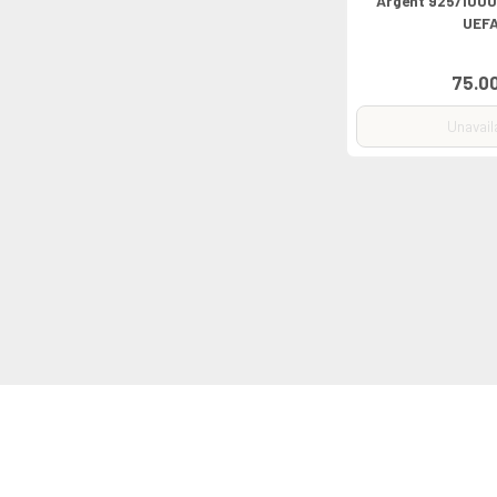
Argent 925/1000
UEFA
75.0
Unavail