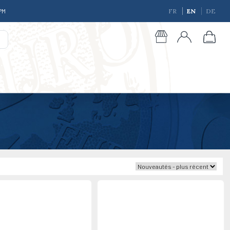
 PM
FR
EN
DE
giques