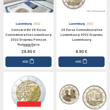
Luxemburg
2022
Luxemburg
2022
Coincard BU 2€ Euros
2€ Euros Commémorative
Commémorative Luxembourg
Luxembourg 2022 Drapeau
2022 Drapeau Poinçon
Luxembourg
Monnaie Paris
29.90 €
29.90 €
8.90 €
ADD
ADD