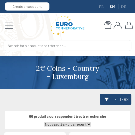
Create an account
FR
EN
DE
2€ Coins - Country
- Luxemburg
FILTERS
66 produits correspondent à votre recherche