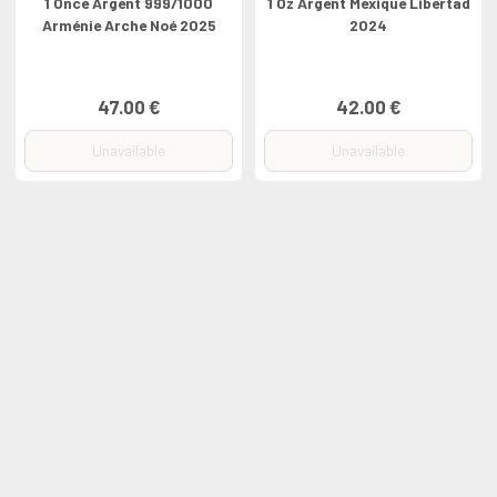
1 Once Argent 999/1000
1 Oz Argent Mexique Libertad
Arménie Arche Noé 2025
2024
47.00 €
42.00 €
Unavailable
Unavailable