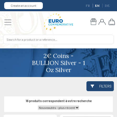
Create an account
FR
EN
DE
2€ Coins -
BULLION Silver - 1
Oz Silver
FILTERS
16 produits correspondent à votre recherche