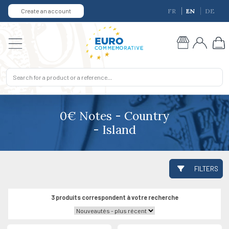
Create an account
FR
EN
DE
0€ Notes - Country
- Island
FILTERS
3 produits correspondent à votre recherche