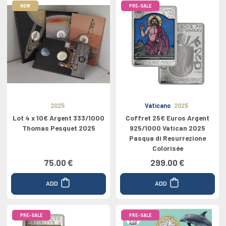
NEW
PRE-SALE
2025
Vaticano
2025
Lot 4 x 10€ Argent 333/1000
Coffret 25€ Euros Argent
Thomas Pesquet 2025
925/1000 Vatican 2025
Pasqua di Resurrezione
Colorisée
75.00 €
299.00 €
ADD
ADD
PRE-SALE
PRE-SALE