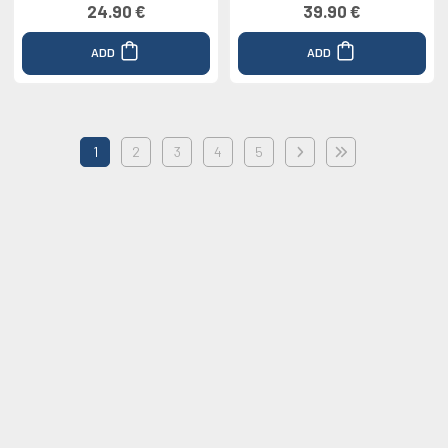
24.90 €
39.90 €
ADD
ADD
1
2
3
4
5