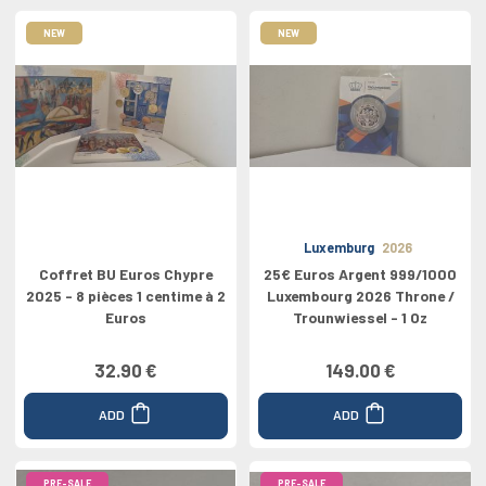
NEW
NEW
Luxemburg
2026
Coffret BU Euros Chypre
25€ Euros Argent 999/1000
2025 - 8 pièces 1 centime à 2
Luxembourg 2026 Throne /
Euros
Trounwiessel - 1 Oz
32.90 €
149.00 €
ADD
ADD
PRE-SALE
PRE-SALE