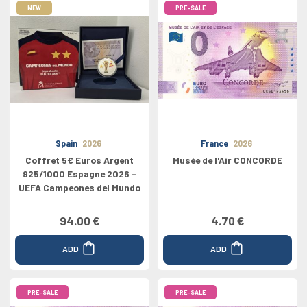
NEW
PRE-SALE
Spain
2026
France
2026
Coffret 5€ Euros Argent
Musée de l'Air CONCORDE
925/1000 Espagne 2026 -
UEFA Campeones del Mundo
94.00 €
4.70 €
ADD
ADD
PRE-SALE
PRE-SALE