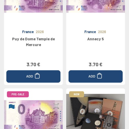
France
2026
France
2026
Puy de Dome Temple de
Annecy 5
Mercure
3.70 €
3.70 €
ADD
ADD
PRE-SALE
NEW