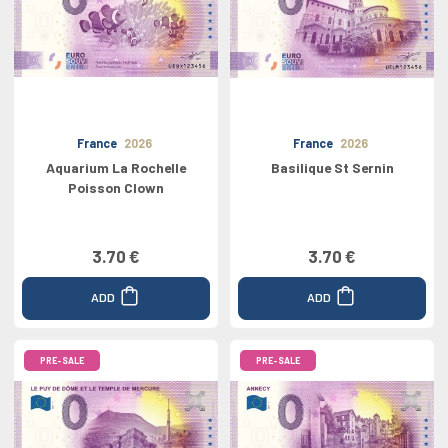
France
2026
France
2026
Aquarium La Rochelle
Basilique St Sernin
Poisson Clown
3.70 €
3.70 €
ADD
ADD
PRE-SALE
PRE-SALE