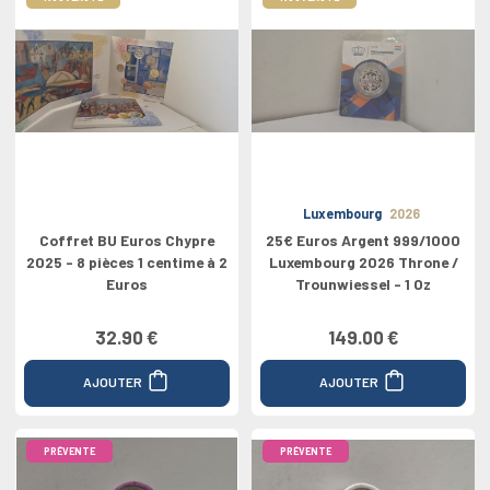
Luxembourg
2026
Coffret BU Euros Chypre
25€ Euros Argent 999/1000
2025 - 8 pièces 1 centime à 2
Luxembourg 2026 Throne /
Euros
Trounwiessel - 1 Oz
32.90 €
149.00 €
AJOUTER
AJOUTER
PRÉVENTE
PRÉVENTE