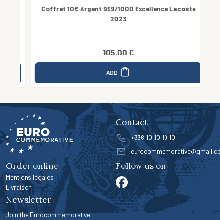
 -
Coffret 10€ Argent 999/1000 Excellence Lacoste
Co
2023
105.00 €
ADD
Contact
+336 10 10 19 10
eurocommemorative@gmail.c
Order online
Follow us on
Mentions légales
Livraison
Newsletter
Join the Eurocommemorative