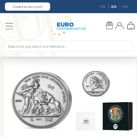
Create an account
FR
EN
DE