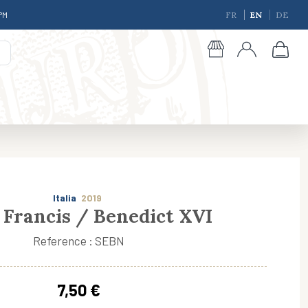
 PM
FR
EN
DE
Italia
2019
 Francis / Benedict XVI
Reference : SEBN
giques
7,50 €