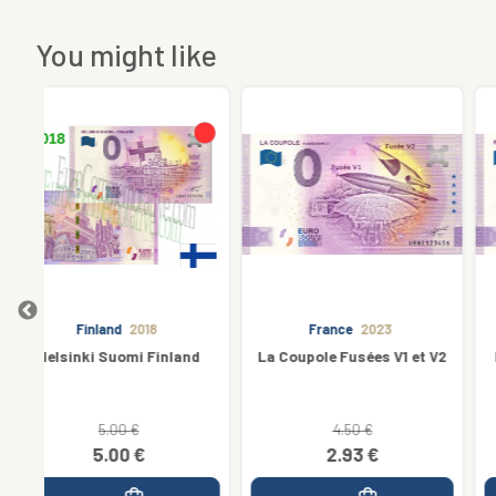
You might like
France
2023
France
2026
nd
La Coupole Fusées V1 et V2
Pays Saint Jean de Monts
4.50 €
2.93 €
3.70 €