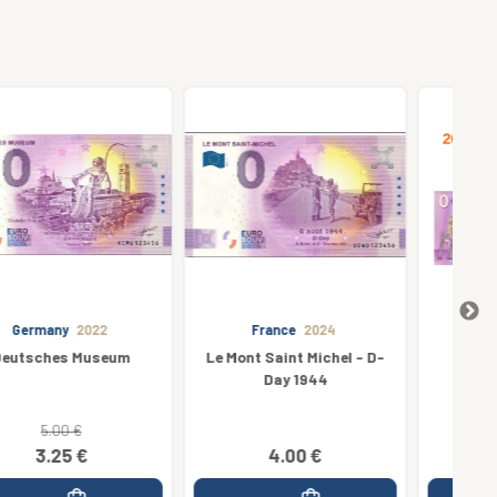
France
2024
Eastern Europe
2019
Le Mont Saint Michel - D-
AMASYA - HAZIRAN
Day 1944
6.40 €
4.00 €
6.00 €