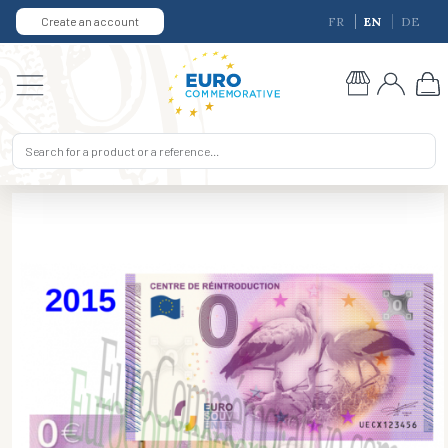
Create an account
FR
EN
DE