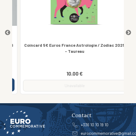
2026
Coincard 5€ Euros France Astrologie / Zodiac 2025
Cof
- Taureau
10.00 €
Unavailable
Contact
+336 10 10 19 10
eurocommemorative@gmail.c