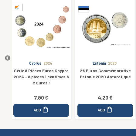
Estonia
2020
Spain
2016
ypre
2€ Euros Commémorative
Aqueduc Ségovie
es à
Estonie 2020 Antarctique
4.20 €
3.70 €
ADD
Unavailable