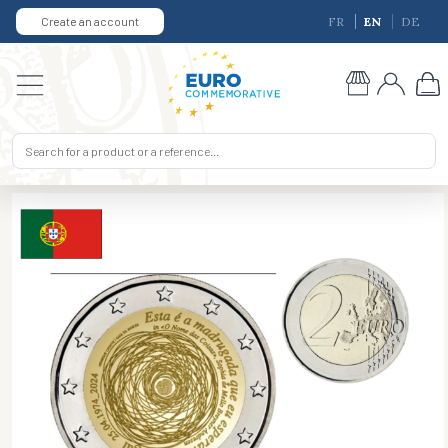
Create an account
FR
EN
DE