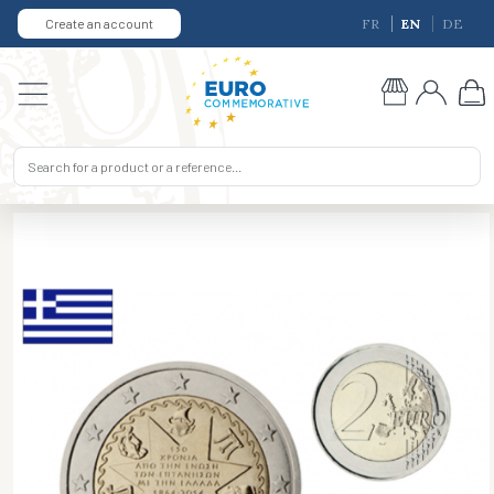
Create an account
FR
EN
DE