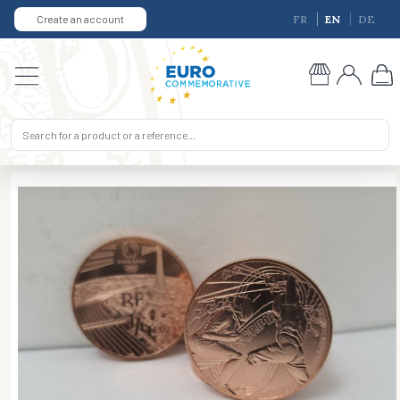
Create an account
FR
EN
DE