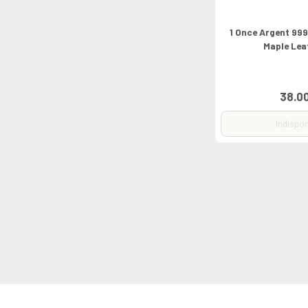
1 Once Argent 99
Maple Lea
38.0
Indispon