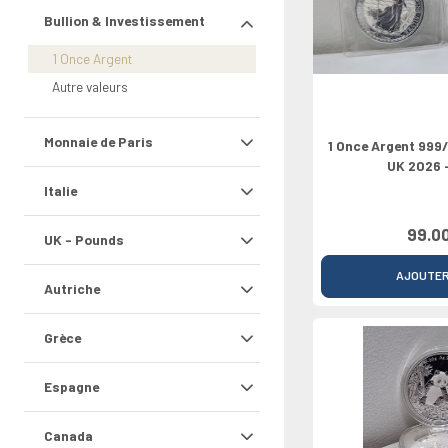
2021
Rouleaux
Grèce
Pays-Bas
Chypre
Vatican
Europe du 
Croatie
2026
Bullion & Investissement
Irlande
Portugal
Luxembourg
Croatie
Grèce
Bulgarie
0 Pounds
Italie
Slovaquie
Bulgarie
1 Once Argent
Lettonie
Autre valeurs
Monnaie de Paris
1 Once Argent 999
UK 2026 -
Italie
99.0
UK - Pounds
AJOUTE
Autriche
Grèce
Espagne
Canada