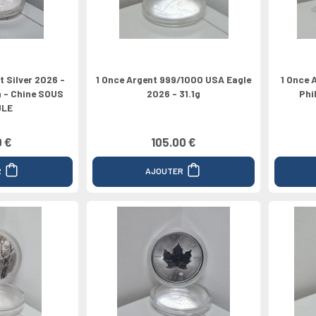
t Silver 2026 -
1 Once Argent 999/1000 USA Eagle
1 Once 
 - Chine SOUS
2026 - 31.1g
Phi
ULE
0 €
105.00 €
R
AJOUTER