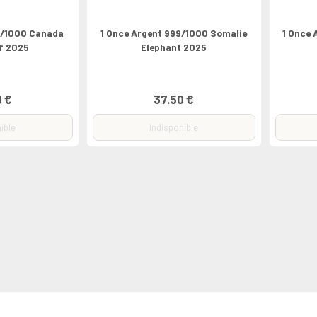
9/1000 Canada
1 Once Argent 999/1000 Somalie
1 Once 
f 2025
Elephant 2025
0 €
37.50 €
ible
Indisponible