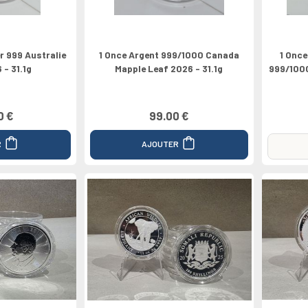
er 999 Australie
1 Once Argent 999/1000 Canada
1 Once
 - 31.1g
Mapple Leaf 2026 - 31.1g
999/1000
0 €
99.00 €
R
AJOUTER