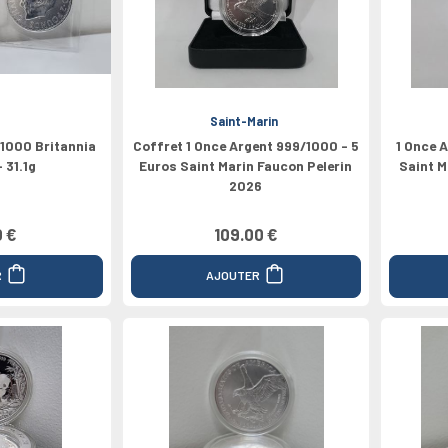
Nord
Médailles
Valeur 100€
Grèce
Valeur 1/4€
Valeur 200€
2024
Espagne
Canada
Saint-Marin
/1000 Britannia
Coffret 1 Once Argent 999/1000 - 5
1 Once 
 31.1g
Euros Saint Marin Faucon Pelerin
Saint M
2026
0 €
109.00 €
R
AJOUTER