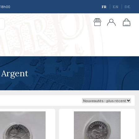
à 18h00
FR
EN
DE
e Argent
giques