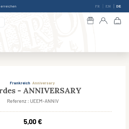
r erreichen
FR
EN
DE
Frankreich
Anniversary
rdes - ANNIVERSARY
Referenz : UEEM-ANNIV
giques
5,00 €