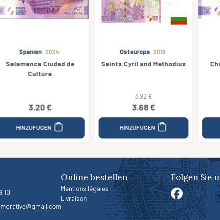
Osteuropa
2019
Asia
2021
Saints Cyril and Methodius
Chinese Year of the Okx
3.92 €
8.00 €
3.68 €
5.20 €
HINZUFÜGEN
HINZUFÜGEN
Online bestellen
Folgen Sie u
Mentions légales
9 10
Livraison
morative@gmail.com