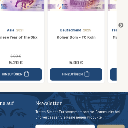
Deutschland
2025
Frankreich
2025 Anniversary
Kolner Dom - FC Koln
Musée Dunkerque 2 - 10Th
ANNIVERSARY
5.00 €
3.50 €
HINZUFÜGEN
HINZUFÜGEN
ns auf
Newsletter
Treten Sie der Eurocommemorative-Community bei
und verpassen Sie keine neuen Produkte.