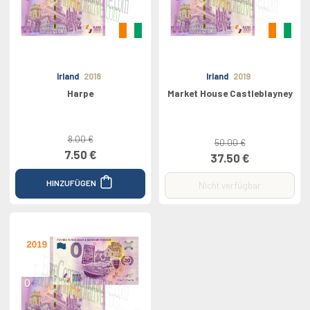
Irland
2018
Irland
2019
Harpe
Market House Castleblayney
8.00 €
50.00 €
7.50 €
37.50 €
HINZUFÜGEN
Nicht verfügbar