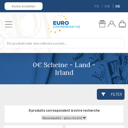
Konto erstellen
FR
EN
DE
0€ Scheine - Land -
Irland
FILTER
9 produits correspondent à votre recherche