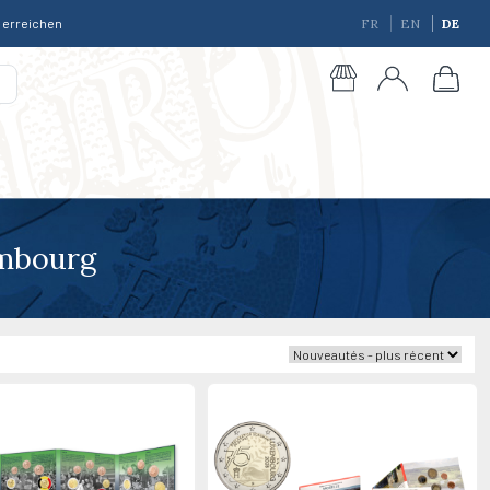
r erreichen
FR
EN
DE
embourg
giques