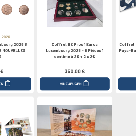
pe
Médailles
Valeur 100€
Grèce
Valeur 1/4€
Valeur 200€
2024
Espagne
Canada
2026
mbourg 2026 8
Coffret BE Proof Euros
Coffret
 2€ NOUVELLES
Luxembourg 2025 - 8 Pièces 1
Pays-Bas
 !
centime à 2€ + 2 x 2€
 €
350.00 €
EN
HINZUFÜGEN