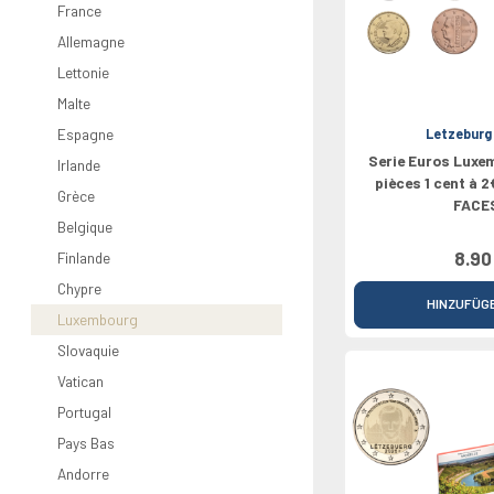
Rolls
Griechenland
Nederland
Chypre
Vaticano
North Euro
Croatie
France
2026
Irland
Portugal
Luxembourg
Croatie
Grèce
Bulgarie
Allemagne
0 Pounds
Italien
Slovaquie
Bulgarie
Lettonie
Lettland
Malte
Espagne
Letzeburg
Serie Euros Luxe
Irlande
pièces 1 cent à
Grèce
FACES
Belgique
8.90
Finlande
Chypre
HINZUFÜG
Luxembourg
Slovaquie
Vatican
Portugal
Pays Bas
Andorre