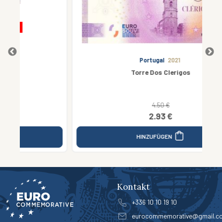
Portugal
2021
Torre Dos Clerigos
4.50 €
2.93 €
HINZUFÜGEN
Kontakt
+336 10 10 19 10
eurocommemorative@gmail.c