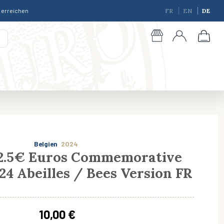
r erreichen
FR
EN
DE
Belgien
2024
 2.5€ Euros Commemorative
24 Abeilles / Bees Version FR
giques
10,00 €