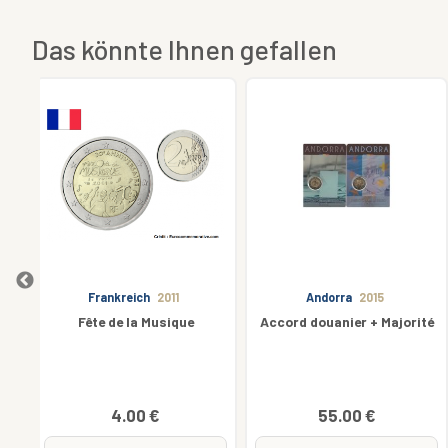
Das könnte Ihnen gefallen
Andorra
2015
Deutschland
2026
Accord douanier + Majorité
2€ Euros Commémorative
Allemagne 2026 Bremen
3.50 €
55.00 €