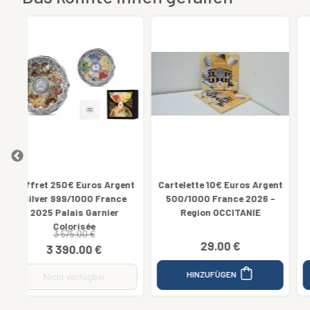
gent
Cartelette 10€ Euros Argent
Coffret 10€ Euros Argent
ce
500/1000 France 2026 -
999/1000 Palais National
Region OCCITANIE
Pena 2023
29.00 €
105.00 €
HINZUFÜGEN
HINZUFÜGEN