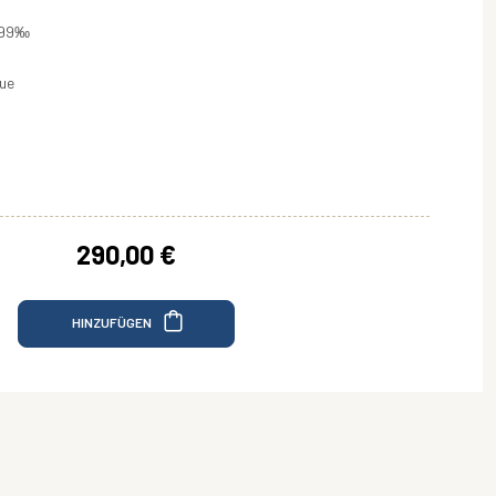
999‰
ue
290,00 €
HINZUFÜGEN