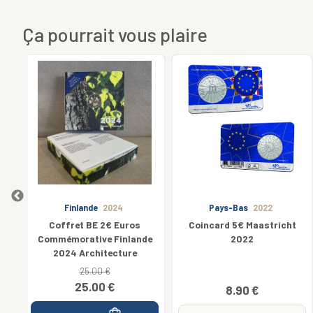
Ça pourrait vous plaire
Pays-Bas
2022
Allemagne
2023
Coincard 5€ Maastricht
5 x 2€ Euros
nde
2022
Commémorative Allemagne
2023 Charlemagne Karl
Grosse - 5 Ateliers
8.90 €
22.00 €