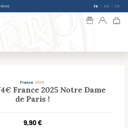
à 18h00
FR
EN
DE
France
2025
1/4€ France 2025 Notre Dame
de Paris !
giques
9,90 €