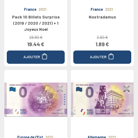
France
2021
France
2021
Pack 10 Billets Surprise
Nostradamus
(2019 / 2020 / 2021) + 1
Joyeux Noel
29.90 €
2.90 €
19.44 €
1.89 €
AJOUTER
AJOUTER
Europe de l'Est
2021
Allemagne
2021