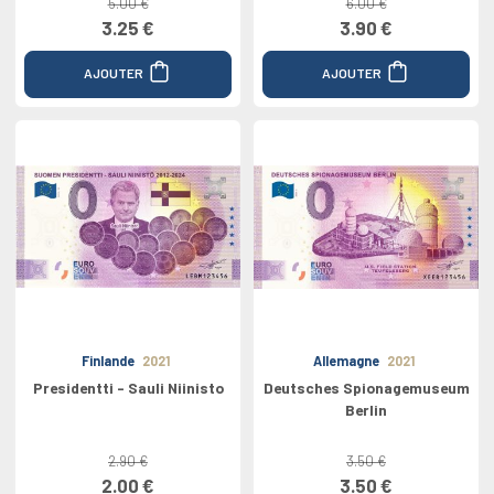
5.00 €
6.00 €
3.25 €
3.90 €
AJOUTER
AJOUTER
Finlande
2021
Allemagne
2021
Presidentti - Sauli Niinisto
Deutsches Spionagemuseum
Berlin
2.90 €
3.50 €
2.00 €
3.50 €