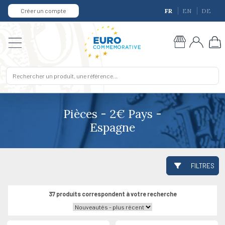
Créer un compte
FR
EN
DE
Pièces - 2€ Pays -
Espagne
FILTRES
37 produits correspondent à votre recherche