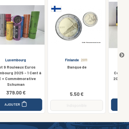
Finlande
2011
Belgique
2025
Banque de
Coincard 2€ Euros
Commémorative Belgique
C
2025 Spa Francorchamps
Version FR
12.00 €
5.50 €
AJOUTER
Indisponible