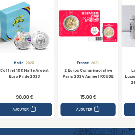
France
2021
Luxembourg
2 Euros Commémorative
Lot 9 Rouleaux Euros
Paris 2024 Année 1 ROUGE
Luxembourg 2025 - 1 Cent à
2€ + Commémorative
Schuman
15.00 €
379.00 €
AJOUTER
AJOUTER