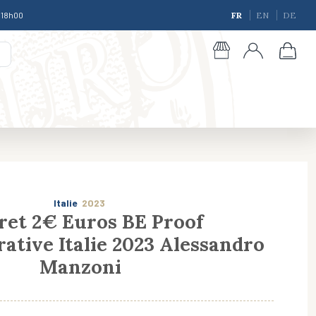
à 18h00
FR
EN
DE
Italie
2023
ret 2€ Euros BE Proof
ive Italie 2023 Alessandro
giques
Manzoni