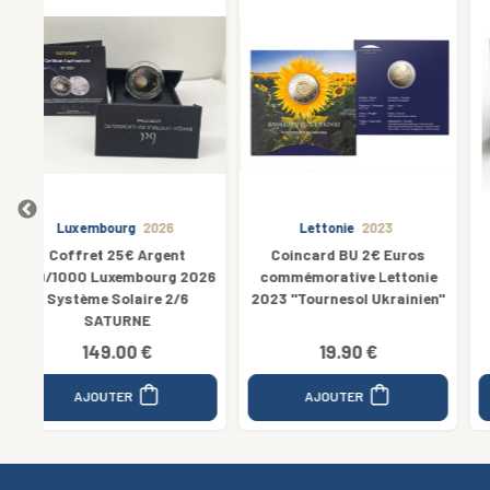
Lettonie
2023
Malte
2023
Coincard BU 2€ Euros
Coffret 10€ Malte Argent
2026
commémorative Lettonie
Euro Pride 2023
2023 "Tournesol Ukrainien"
19.90 €
90.00 €
AJOUTER
AJOUTER