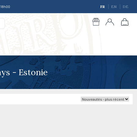
à 18h00
FR
EN
DE
ys - Estonie
giques