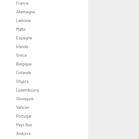
2021
Rouleaux
Grèce
Pays-Bas
Chypre
Vatican
Europe du 
Croatie
France
2026
Irlande
Portugal
Luxembourg
Croatie
Grèce
Bulgarie
Allemagne
0 Pounds
Italie
Slovaquie
Bulgarie
Lettonie
Lettonie
Malte
Espagne
Irlande
Grèce
Belgique
Finlande
Chypre
Luxembourg
Slovaquie
Vatican
Portugal
Pays Bas
Andorre