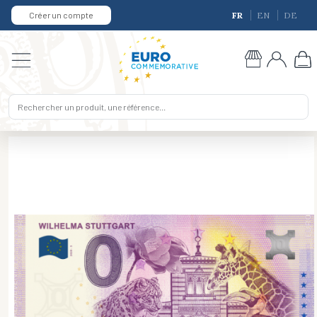
Créer un compte
FR
EN
DE