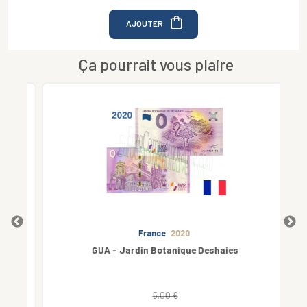
AJOUTER
Ça pourrait vous plaire
France
2020
GUA - Jardin Botanique Deshaies
Bil
5.00 €