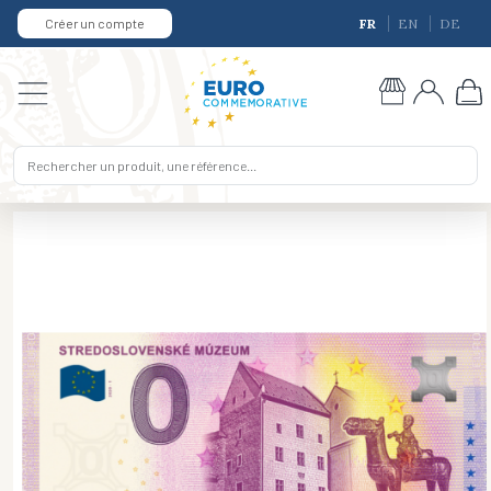
Créer un compte
FR
EN
DE