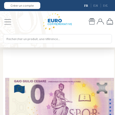
Créer un compte
FR
EN
DE