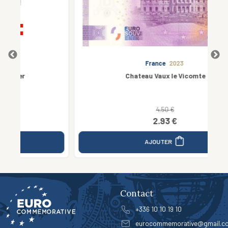
France
2023
Chateau Vaux le Vicomte
4.50 €
2.93 €
AJOUTER
Contact
+336 10 10 19 10
eurocommemorative@gmail.c