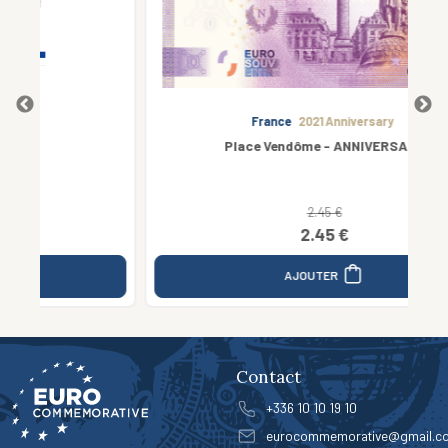
France
2021 Anniversary
Place Vendôme - ANNIVERSARY
2.45 €
2.45 €
AJOUTER
Contact
+336 10 10 19 10
eurocommemorative@gmail.c