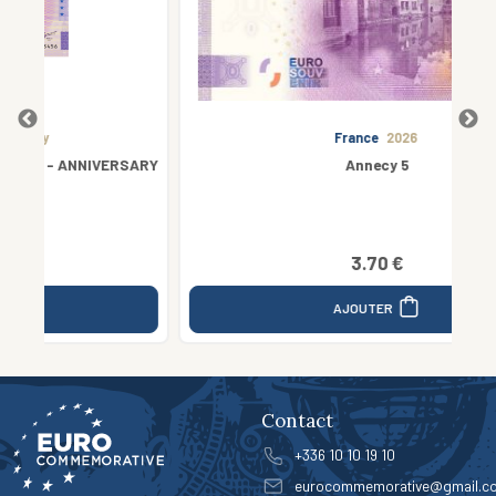
France
2026
VERSARY
Annecy 5
3.70 €
AJOUTER
Contact
+336 10 10 19 10
eurocommemorative@gmail.c