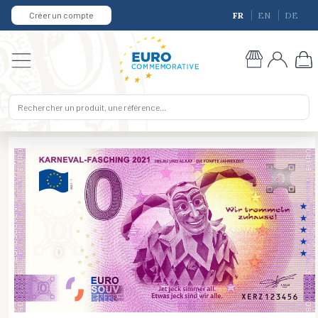
Créer un compte
FR
EN
DE