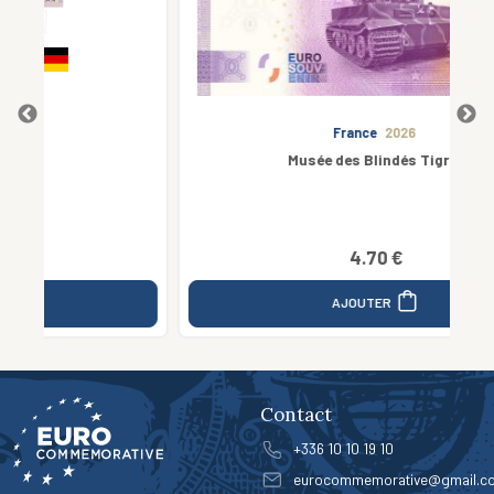
France
2026
Musée des Blindés Tigre I
4.70 €
AJOUTER
Contact
+336 10 10 19 10
eurocommemorative@gmail.c