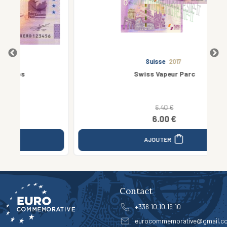
Suisse
2017
Swiss Vapeur Parc
6.40 €
6.00 €
AJOUTER
Contact
+336 10 10 19 10
eurocommemorative@gmail.c