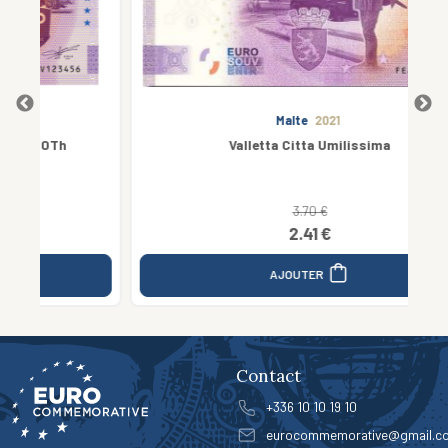
Malte
2021
Valletta Citta Umilissima
3.70 €
2.41 €
AJOUTER
Contact
+336 10 10 19 10
eurocommemorative@gmail.c