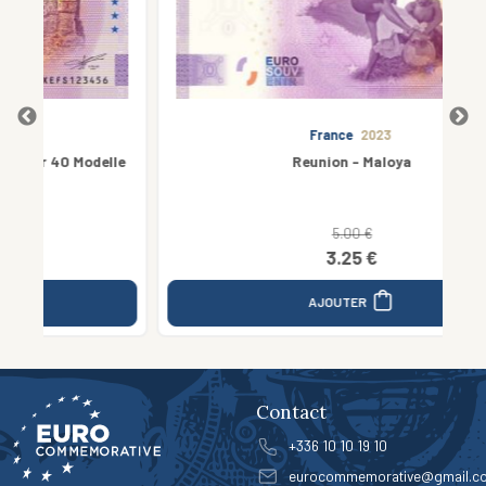
France
2023
delle
Reunion - Maloya
5.00 €
3.25 €
AJOUTER
Contact
+336 10 10 19 10
eurocommemorative@gmail.c