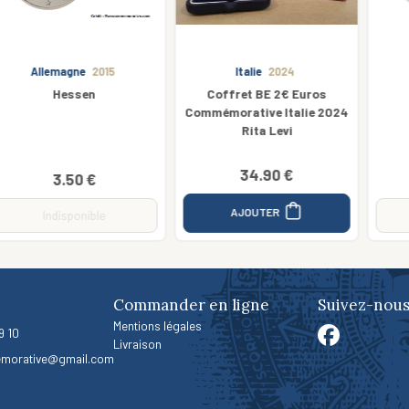
Italie
2024
Allemagne
2016
Coffret BE 2€ Euros
Sachsen
Commémorative Italie 2024
Rita Levi
34.90 €
3.50 €
AJOUTER
Indisponible
Commander en ligne
Suivez-nous
Mentions légales
9 10
Livraison
morative@gmail.com