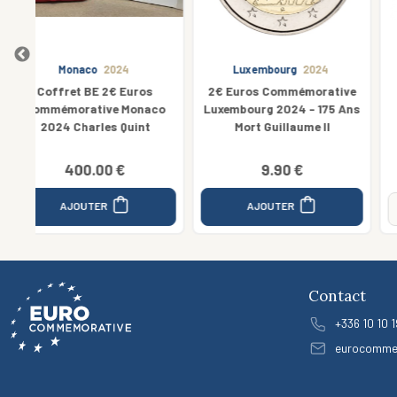
Luxembourg
2024
Allemagne
2015
2€ Euros Commémorative
Hessen
co
Luxembourg 2024 - 175 Ans
Mort Guillaume II
9.90 €
3.50 €
AJOUTER
Indisponible
Contact
+336 10 10 1
eurocomme