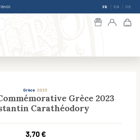
à 18h00
FR
EN
DE
Grèce
2023
Commémorative Grèce 2023
stantin Carathéodory
giques
3,70 €