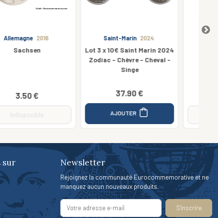
Saint-Marin
2024
Finlande
2017
Lot 3 x 10€ Saint Marin 2024
Nature
Zodiac - Chèvre - Cheval -
Singe
37.90 €
3.90 €
AJOUTER
Indisponible
 sur
Newsletter
Rejoignez la communauté Eurocommemorative et ne
manquez aucun nouveaux produits.