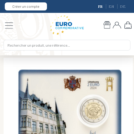
Créer un compte
FR
EN
DE