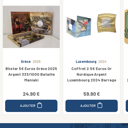
Luxembourg
2024
Belgique
2023
Coffret 2.5€ Euros Or
Coincard BU 2€ Euros
Nordique Argent
Commémorative Belgique
Luxembourg 2024 Barrage
2023 Art Nouveau - Version
FR
59.90 €
12.90 €
AJOUTER
AJOUTER