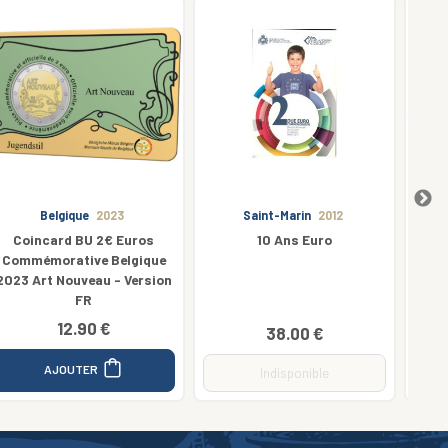
Saint-Marin
2012
Luxembourg
2025
10 Ans Euro
Coincard 2.5€ Euros
2
Luxembourg 2025 Argent
F
''Philarmonie''
58.00 €
38.00 €
AJOUTER
Indisponible