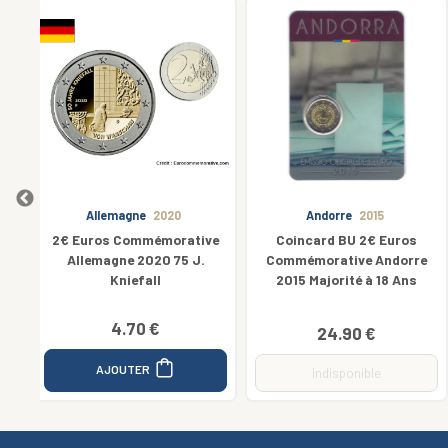
Andorre
2015
Grèce
2025
ive
Coincard BU 2€ Euros
Blister 5€ Euros Grèce 2025
.
Commémorative Andorre
Argent 333/1000 Bataille
2015 Majorité à 18 Ans
Maniaki
24.90 €
24.90 €
AJOUTER
Indisponible