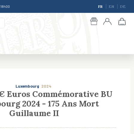
à 18h00
FR
EN
DE
Luxembourg
2024
2€ Euros Commémorative BU
urg 2024 - 175 Ans Mort
giques
Guillaume II