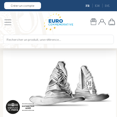
Créer un compte
FR
EN
DE