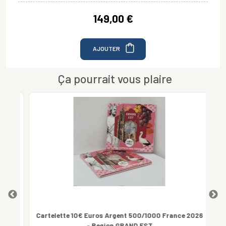
149,00 €
AJOUTER
Ça pourrait vous plaire
sney
Cartelette 10€ Euros Argent 500/1000 France 2026
1
- Region GRAND EST