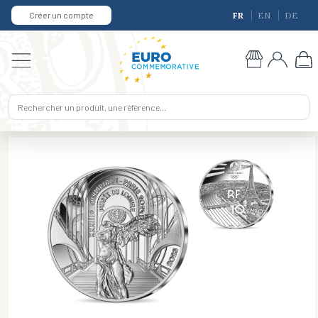
Créer un compte
FR
EN
DE