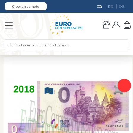
Créer un compte
FR
EN
DE